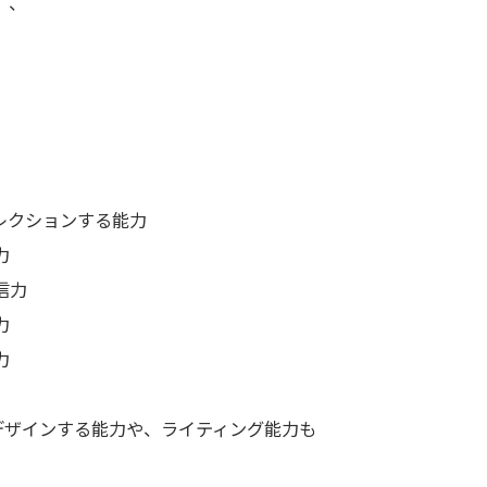
、、
レクションする能力
力
信力
力
力
デザインする能力や、ライティング能力も