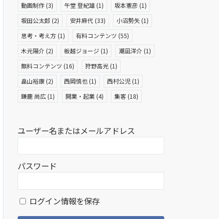
動画制作
(3)
午堂 登紀雄
(1)
坂本憲彦
(1)
坂田公太郎
(2)
安井麻代
(33)
小沼勢矢
(1)
思考・考え方
(1)
有料コンテンツ
(55)
木元陽介
(2)
板越ジョージ
(1)
潮凪洋介
(1)
無料コンテンツ
(16)
狩野高光
(1)
畠山裕康
(2)
西岡慎也
(1)
西村公児
(1)
鎌鹿 尚広
(1)
開業・起業
(4)
集客
(18)
ユーザー名またはメールアドレス
パスワード
ログイン情報を保存