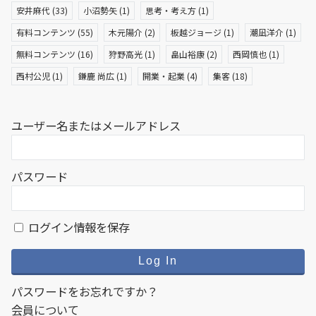
安井麻代
(33)
小沼勢矢
(1)
思考・考え方
(1)
有料コンテンツ
(55)
木元陽介
(2)
板越ジョージ
(1)
潮凪洋介
(1)
無料コンテンツ
(16)
狩野高光
(1)
畠山裕康
(2)
西岡慎也
(1)
西村公児
(1)
鎌鹿 尚広
(1)
開業・起業
(4)
集客
(18)
ユーザー名またはメールアドレス
パスワード
ログイン情報を保存
パスワードをお忘れですか？
会員について