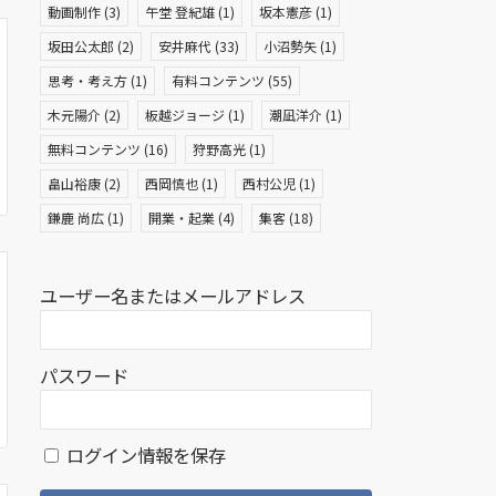
動画制作
(3)
午堂 登紀雄
(1)
坂本憲彦
(1)
坂田公太郎
(2)
安井麻代
(33)
小沼勢矢
(1)
思考・考え方
(1)
有料コンテンツ
(55)
木元陽介
(2)
板越ジョージ
(1)
潮凪洋介
(1)
無料コンテンツ
(16)
狩野高光
(1)
畠山裕康
(2)
西岡慎也
(1)
西村公児
(1)
鎌鹿 尚広
(1)
開業・起業
(4)
集客
(18)
ユーザー名またはメールアドレス
パスワード
ログイン情報を保存