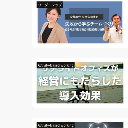
リーダーシップ
Activity-based working
Activity-based working