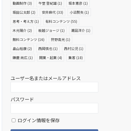
動画制作
(3)
午堂 登紀雄
(1)
坂本憲彦
(1)
坂田公太郎
(2)
安井麻代
(33)
小沼勢矢
(1)
思考・考え方
(1)
有料コンテンツ
(55)
木元陽介
(2)
板越ジョージ
(1)
潮凪洋介
(1)
無料コンテンツ
(16)
狩野高光
(1)
畠山裕康
(2)
西岡慎也
(1)
西村公児
(1)
鎌鹿 尚広
(1)
開業・起業
(4)
集客
(18)
ユーザー名またはメールアドレス
パスワード
ログイン情報を保存